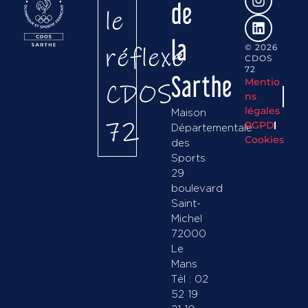
de
le
la
réflexe
© 2026
CDOS
72
Sarthe
Mentio
CDOS
ns
légales
Maison
72
RGPD
Départementale
Cookies
des
Sports
29
boulevard
Saint-
Michel
72000
Le
Mans
Tél : 02
52 19