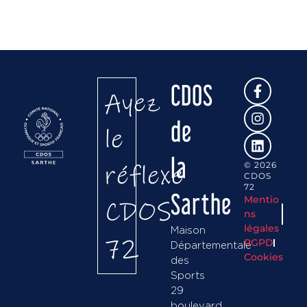
CDOS
Ayez
de
le
la
réflexe
© 2026
CDOS
72
Sarthe
Mentio
CDOS
ns
légales
Maison
72
RGPD
Départementale
Cookies
des
Sports
29
boulevard