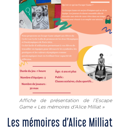
Affiche de présentation de l’Escape
Game « Les mémoires d’Alice Milliat »
Les mémoires d’Alice Milliat