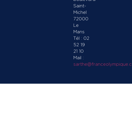
Saint-
Michel
72000
Le
Mans
Tél : 02
52 19
21 10
Mail :
sarthe@franceolympique.