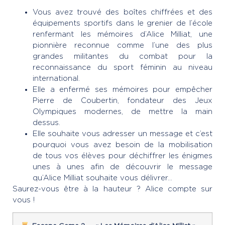
Vous avez trouvé des boîtes chiffrées et des
équipements sportifs dans le grenier de l’école
renfermant les mémoires d’Alice Milliat, une
pionnière reconnue comme l’une des plus
grandes militantes du combat pour la
reconnaissance du sport féminin au niveau
international.
Elle a enfermé ses mémoires pour empêcher
Pierre de Coubertin, fondateur des Jeux
Olympiques modernes, de mettre la main
dessus.
Elle souhaite vous adresser un message et c’est
pourquoi vous avez besoin de la mobilisation
de tous vos élèves pour déchiffrer les énigmes
unes à unes afin de découvrir le message
qu’Alice Milliat souhaite vous délivrer…
Saurez-vous être à la hauteur ? Alice compte sur
vous !