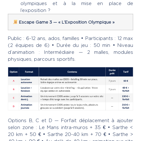
olympiques et à la mise en place de
l’exposition ?
Escape Game 3 — « L’Exposition Olympique »
Public : 6-12 ans, ados, familles • Participants : 12 max
(2 équipes de 6) • Durée du jeu : 50 min • Niveau
d’animation : Intermédiaire — 2 malles, modules
physiques, parcours sportifs.
Options B, C et D — Forfait déplacement à ajouter
selon zone : Le Mans intra-muros + 35 € • Sarthe <
20 km + 50 € • Sarthe 20-40 km + 70 € • Sarthe >