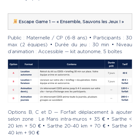
Escape Game 1 — « Ensemble, Sauvons les Jeux ! »
Public : Maternelle / CP (6-8 ans) • Participants : 30
max (2 équipes) • Durée du jeu : 30 min • Niveau
d’animation : Accessible — kit autonome, 5 boîtes
Options B, C et D — Forfait déplacement à ajouter
selon zone : Le Mans intra-muros + 35 € • Sarthe <
20 km + 50 € • Sarthe 20-40 km + 70 € • Sarthe >
40 km + 90 €