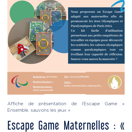
Affiche de présentation de l’Escape Game «
Ensemble, sauvons les jeux »
Escape Game Maternelles : «