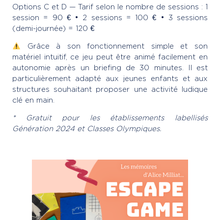
Options C et D — Tarif selon le nombre de sessions : 1
session = 90 € • 2 sessions = 100 € • 3 sessions
(demi-journée) = 120 €
Grâce à son fonctionnement simple et son
matériel intuitif, ce jeu peut être animé facilement en
autonomie après un briefing de 30 minutes. Il est
particulièrement adapté aux jeunes enfants et aux
structures souhaitant proposer une activité ludique
clé en main.
* Gratuit pour les établissements labellisés
Génération 2024 et Classes Olympiques.