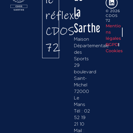
la
réflexe
© 2026
CDOS
72
Sarthe
Mentio
CDOS
ns
légales
Maison
72
RGPD
Départementale
Cookies
des
Sports
29
boulevard
Saint-
Michel
72000
Le
Mans
Tél : 02
52 19
21 10
Mail :