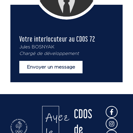
Votre interlocuteur au CDOS 72
Jules BOSNYAK
Chargé de développement
Envoyer un message
CDOS
Ayez
de
le