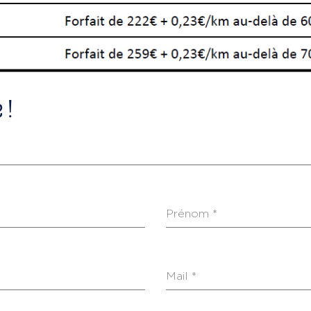
 !
Prénom
*
Mail
*