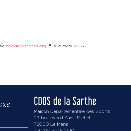
vec
cookiedatabase.org
le 21 mars 2026.
CDOS de la Sarthe
exe
Maison Départementale des Sports
29 boulevard Saint-Michel
72000 Le Mans
Tél : 02 52 19 21 10