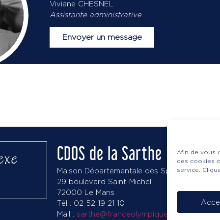
Viviane CHESNEL
Assistante administrative
Envoyer un message
CDOS de la Sarthe
Afin de vous o
exe
des cookies o
service. Cliq
Maison Départementale des Sports
29 boulevard Saint-Michel
72000 Le Mans
Acce
Tél : 02 52 19 21 10
Mail :
sarthe@franceolympique.com