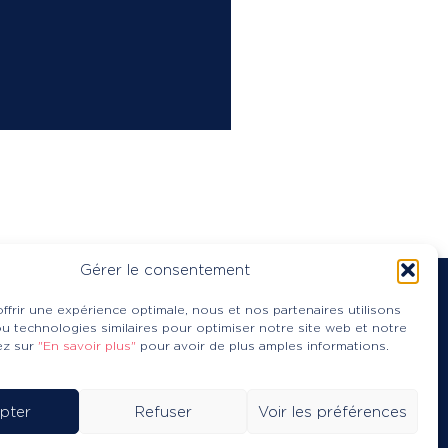
Gérer le consentement
ffrir une expérience optimale, nous et nos partenaires utilisons
u technologies similaires pour optimiser notre site web et notre
© 2026 CDOS 72
uez sur
"En savoir plus"
pour avoir de plus amples informations.
Mentions légales
RGPD
Cookies
pter
Refuser
Voir les préférences