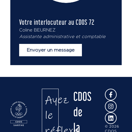
Votre interlocuteur au CDOS 72
Coline BEURNEZ
Assistante administrative et comptable
Envoyer un message
CDOS
Ayez
de
le
la
réflexe
© 2026
CDOS