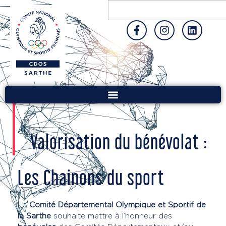
Valorisation du bénévolat :
Les Chainons du sport
Le
Comité Départemental Olympique et Sportif de
la Sarthe
souhaite mettre à l’honneur des