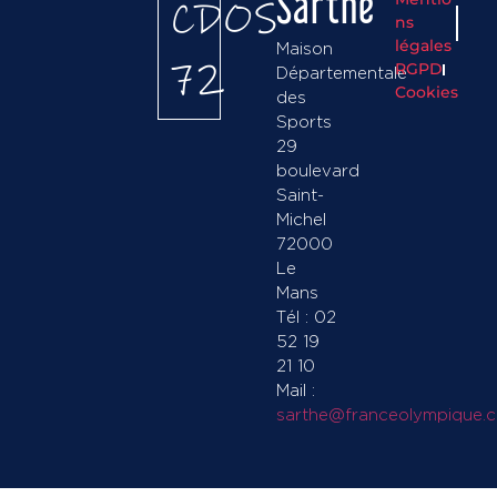
Sarthe
CDOS
ns
légales
Maison
72
RGPD
Départementale
Cookies
des
Sports
29
boulevard
Saint-
Michel
72000
Le
Mans
Tél : 02
52 19
21 10
Mail :
sarthe@franceolympique.