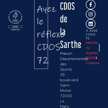
CDOS
Ayez
de
le
la
réflexe
© 2026
CDOS
72
Sarthe
Mentio
CDOS
ns
légales
Maison
72
RGPD
Départementale
Cookies
des
Sports
29
boulevard
Saint-
Michel
72000
Le
Mans