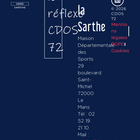
la
réflexe
© 2026
CDOS
72
Sarthe
Mentio
CDOS
ns
légales
Maison
72
RGPD
Départementale
Cookies
des
Sports
29
boulevard
Saint-
Michel
72000
Le
Mans
Tél : 02
52 19
21 10
Mail :