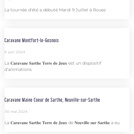
La tournée d’été a débuté Mardi 9 Juillet à Rouez
Caravane Montfort-le-Gesnois
6 juin 2024
La 𝐂𝐚𝐫𝐚𝐯𝐚𝐧𝐞 𝐒𝐚𝐫𝐭𝐡𝐞 𝐓𝐞𝐫𝐫𝐞 𝐝𝐞 𝐉𝐞𝐮𝐱 est un dispositif
d’animations
Caravane Maine Coeur de Sarthe, Neuville-sur-Sarthe
30 mai 2024
La 𝐂𝐚𝐫𝐚𝐯𝐚𝐧𝐞 𝐒𝐚𝐫𝐭𝐡𝐞 𝐓𝐞𝐫𝐫𝐞 𝐝𝐞 𝐉𝐞𝐮𝐱 de 𝐍𝐞𝐮𝐯𝐢𝐥𝐥𝐞-𝐬𝐮𝐫-𝐒𝐚𝐫𝐭𝐡𝐞 a eu