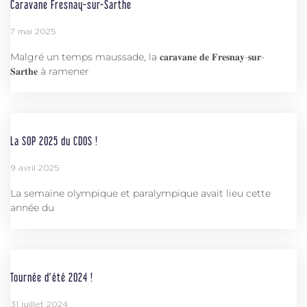
Caravane Fresnay-sur-Sarthe
7 mai 2025
Malgré un temps maussade, la 𝐜𝐚𝐫𝐚𝐯𝐚𝐧𝐞 𝐝𝐞 𝐅𝐫𝐞𝐬𝐧𝐚𝐲-𝐬𝐮𝐫-
𝐒𝐚𝐫𝐭𝐡𝐞 à ramener
La SOP 2025 du CDOS !
9 avril 2025
La semaine olympique et paralympique avait lieu cette
année du
Tournée d’été 2024 !
31 juillet 2024