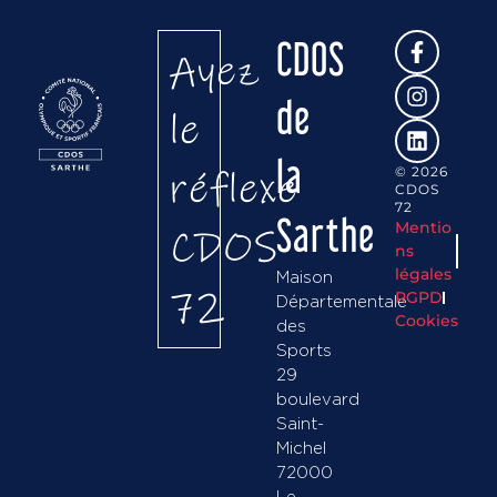
CDOS
Ayez
de
le
la
réflexe
© 2026
CDOS
72
Sarthe
Mentio
CDOS
ns
légales
Maison
72
RGPD
Départementale
Cookies
des
Sports
29
boulevard
Saint-
Michel
72000
Le