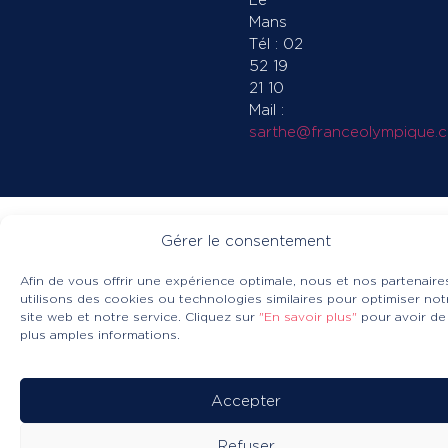
Mans
Tél : 02
52 19
21 10
Mail :
sarthe@franceolympique.
Gérer le consentement
Afin de vous offrir une expérience optimale, nous et nos partenaire
utilisons des cookies ou technologies similaires pour optimiser not
site web et notre service. Cliquez sur
"En savoir plus"
pour avoir de
plus amples informations.
Accepter
Refuser