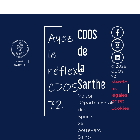
CDOS
Ayez
de
le
la
réflexe
© 2026
CDOS
72
Sarthe
Mentio
CDOS
ns
légales
Maison
72
RGPD
Départementale
Cookies
des
Sports
29
boulevard
Saint-