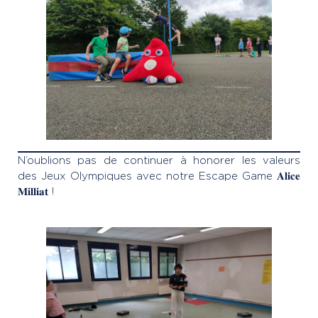
N’oublions pas de continuer à honorer les valeurs
des Jeux Olympiques avec notre Escape Game 𝐀𝐥𝐢𝐜𝐞
𝐌𝐢𝐥𝐥𝐢𝐚𝐭 !