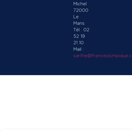
Michel
72000
Le
Mans
Tél : 02
52 19
21 10
Mail :
sarthe@franceolympique.