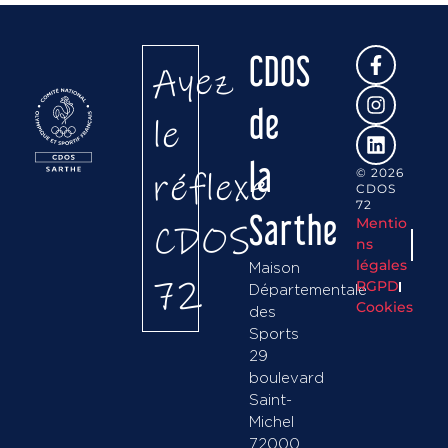
CDOS
Ayez
de
le
la
réflexe
© 2026
CDOS
72
Sarthe
Mentio
CDOS
ns
légales
Maison
72
RGPD
Départementale
Cookies
des
Sports
29
boulevard
Saint-
Michel
72000