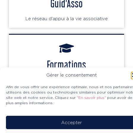
Guid'Asso
Le réseau d'appui à la vie associative
Formations
Gérer le consentement
Un panel de formations à destination des
bénévoles
Afin de vous offrir une expérience optimale, nous et nos partenaire
utilisons des cookies ou technologies similaires pour optimiser not
site web et notre service. Cliquez sur
"En savoir plus"
pour avoir de
plus amples informations.
Accepter
Nos services