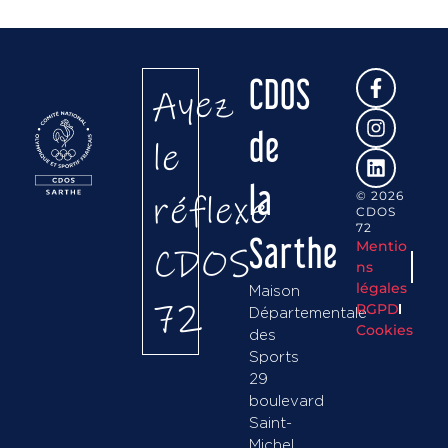
CDOS
Ayez
de
le
la
réflexe
© 2026
CDOS
72
Sarthe
Mentio
CDOS
ns
légales
Maison
72
RGPD
Départementale
Cookies
des
Sports
29
boulevard
Saint-
Michel