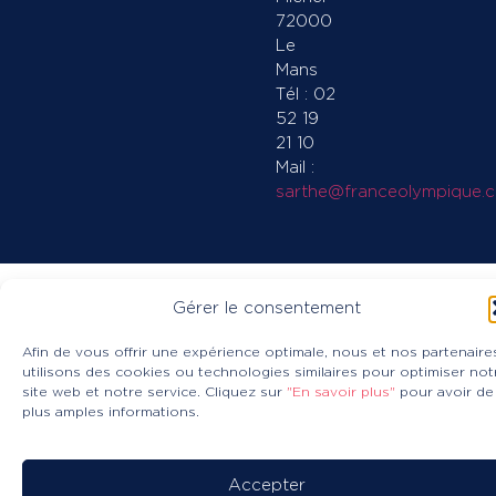
72000
Le
Mans
Tél : 02
52 19
21 10
Mail :
sarthe@franceolympique.
Gérer le consentement
Afin de vous offrir une expérience optimale, nous et nos partenaire
utilisons des cookies ou technologies similaires pour optimiser not
site web et notre service. Cliquez sur
"En savoir plus"
pour avoir de
plus amples informations.
Accepter