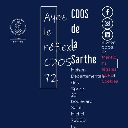
CDOS
Ayez
de
le
la
réflexe
© 2026
CDOS
72
Sarthe
Mentio
CDOS
ns
légales
Maison
72
RGPD
Départementale
Cookies
des
Sports
29
boulevard
Saint-
Michel
72000
Le