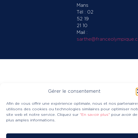
Mans
Tél : 02
52 19
21 10
Mail :
sarthe@franceolympique.
Gérer le consentement
Afin de vous offrir une expérience optimale, nous et nos partenaire
utilisons des cookies ou technologies similaires pour optimiser not
site web et notre service. Cliquez sur
"En savoir plus"
pour avoir de
plus amples informations.