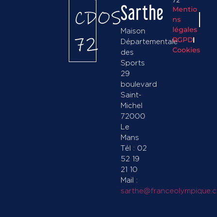
72
Sarthe
Mentio
CDOS
ns
légales
Maison
72
RGPD
Départementale
Cookies
des
Sports
29
boulevard
Saint-
Michel
72000
Le
Mans
Tél : 02
52 19
21 10
Mail :
sarthe@franceolympique.