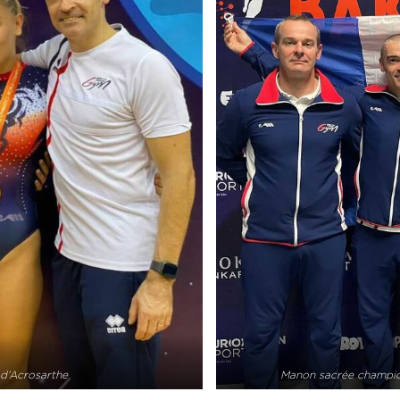
 d’Acrosarthe
Manon sacrée champio