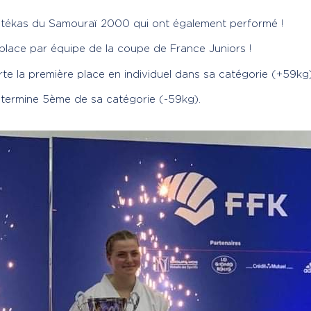
aratékas du Samouraï 2000 qui ont également performé !
e place par équipe de la coupe de France Juniors !
 la première place en individuel dans sa catégorie (+59kg)
 termine 5ème de sa catégorie (-59kg).