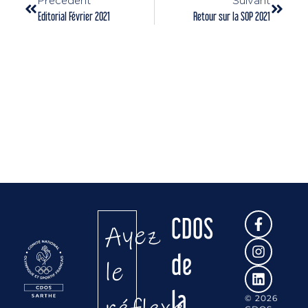
Précédent
Suivant
Editorial Février 2021
Retour sur la SOP 2021
CDOS
Ayez
de
le
la
© 2026