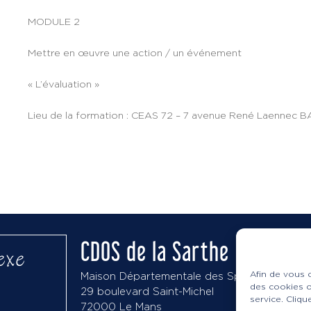
MODULE 2
Mettre en œuvre une action / un événement
« L’évaluation »
Lieu de la formation : CEAS 72 – 7 avenue René Laennec 
CDOS de la Sarthe
exe
Afin de vous o
Maison Départementale des Sports
des cookies o
29 boulevard Saint-Michel
service. Cliq
72000 Le Mans