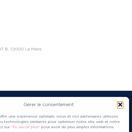
BAT B, 72000 Le Mans
Gérer le consentement
© 2026 CDOS 72
ffrir une expérience optimale, nous et nos partenaires utilisons
Mentions légales
RGPD
u technologies similaires pour optimiser notre site web et notre
uez sur
"En savoir plus"
pour avoir de plus amples informations.
Cookies