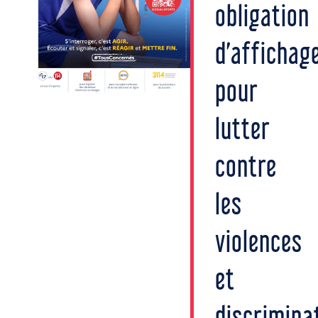
obligation
d’affichag
pour
lutter
contre
les
violences
et
discrimina