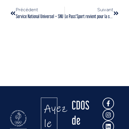
Précédent
Suivant
Service National Universel – SNU
Le Pass’Sport revient pour la saison 2025-2026 !!
CDOS
Ayez
de
le