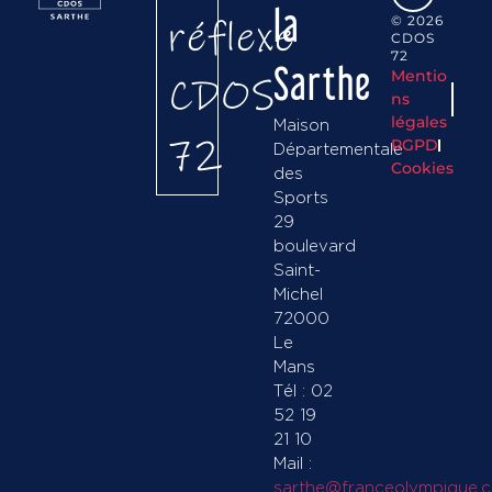
la
réflexe
© 2026
CDOS
72
Sarthe
Mentio
CDOS
ns
légales
Maison
72
RGPD
Départementale
Cookies
des
Sports
29
boulevard
Saint-
Michel
72000
Le
Mans
Tél : 02
52 19
21 10
Mail :
sarthe@franceolympique.