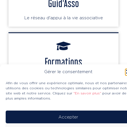
Guid'Asso
Le réseau d'appui à la vie associative
Formations
Gérer le consentement
Un panel de formations à destination des
bénévoles
Afin de vous offrir une expérience optimale, nous et nos partenaire
utilisons des cookies ou technologies similaires pour optimiser not
site web et notre service. Cliquez sur
"En savoir plus"
pour avoir de
plus amples informations.
Accepter
Nos services